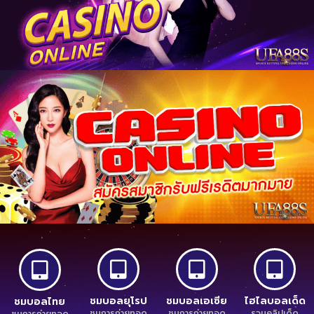
ชมบอลยุโรป
ชมบอลเอเซีย
ไฮไลบอลเด็ด
ชมบอลไทย
ชมการถ่ายทอด
ชมการถ่ายทอด
รวมคลิปเด็ด
ชมการถ่ายทอด