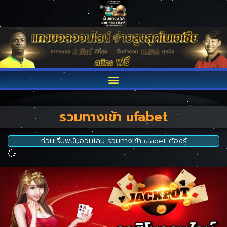
รวมทางเข้า ufabet
ก่อนเริ่มพนันออนไลน์ รวมทางเข้า ufabet ต้องรู้