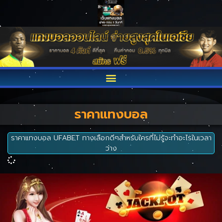
ราคาแทงบอล
ราคาแทงบอล UFABET ทางเลือกดีๆสำหรับใครที่ไม่รู้จะทำอะไรในเวลา
ว่าง