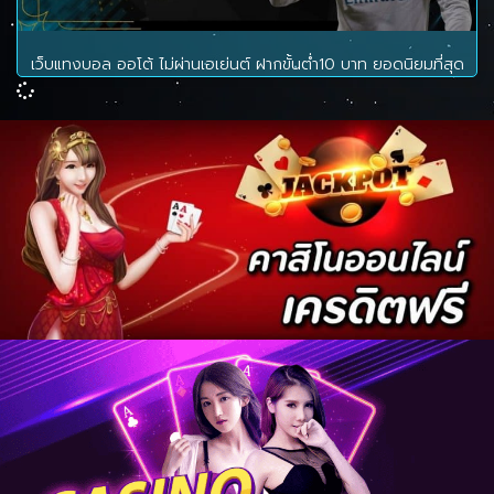
เว็บแทงบอล ออโต้ ไม่​ผ่านเอเย่นต์ ฝากขั้นต่ำ10 บาท ยอดนิยมที่สุด