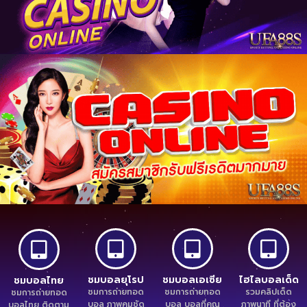
ชมบอลยุโรป
ชมบอลเอเซีย
ไฮไลบอลเด็ด
ชมบอลไทย
ชมการถ่ายทอด
ชมการถ่ายทอด
รวมคลิปเด็ด
ชมการถ่ายทอด
บอล ภาพคมชัด
บอล บอลที่คุณ
ภาพนาที ที่ต้อง
บอลไทย ติดตาม