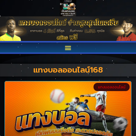
แทงบอลออนไลน์168
แทงบอลออนไลน์