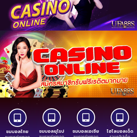
ชมบอลยุโรป
ชมบอลเอเซีย
ไฮไลบอลเด็ด
ชมบอลไทย
ชมการถ่ายทอด
ชมการถ่ายทอด
รวมคลิปเด็ด
ชมการถ่ายทอด