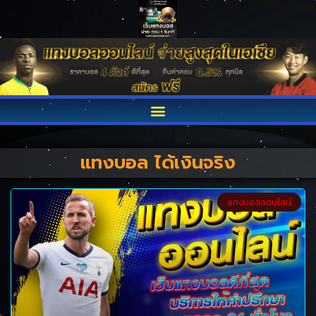
แทงบอล ได้เงินจริง
แทงบอลออนไลน์