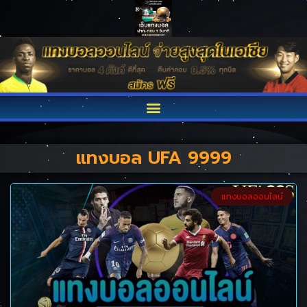
แทงบอล UFA 9999
แทงบอลออนไลน์