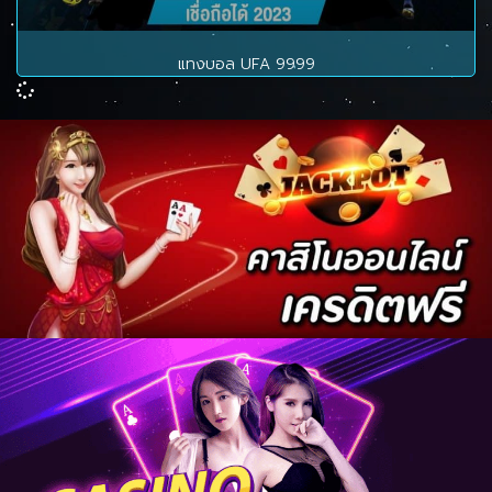
แทงบอล UFA 9999