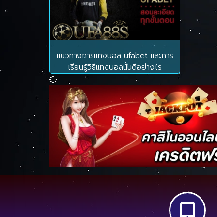
แนวทางการแทงบอล ufabet และการ
เรียนรู้วิธีแทงบอลนั้นดีอย่างไร