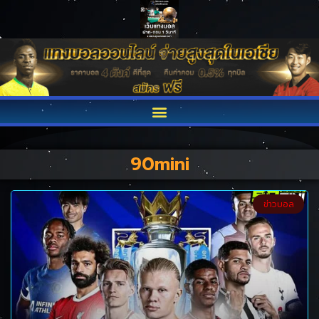
90mini
ข่าวบอล