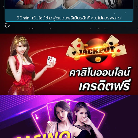
90mini เว็บไซต์ข่าวฟุตบอลพรีเมียร์ลีกที่คุณไม่ควรพลาด!