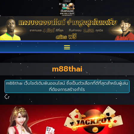
m88thai
m88thai เว็บไซต์เดิมพันออนไลน์ ซึ่งเป็นตัวเลือกที่ดีที่สุดสำหรับผู้เล่น
ที่ต้องการสร้างกำไร