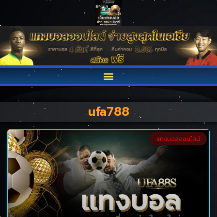
ufa788
แทงบอลออนไลน์