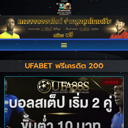
UFABET ฟรีเครดิต 200
แทงบอล