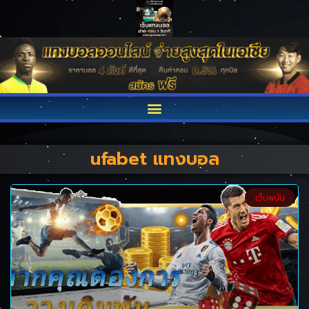
ufabet แทงบอล
เว็บพนัน