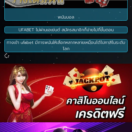
พนันบอล
UFABET ไม่ผ่านเอเย่นต์ สมัครสมาชิกก็ง่ายไม่กี่ขั้นตอน
ทางเข้า ufabet มีการพนันให้เลือกหลากหลายเหมือนได้ไปคาสิโนระดับ
โลก