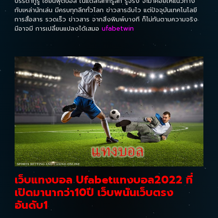
บรรดากูรู เซียนฟุตบอล ในแต่ละลีกที่รู้ลึก รู้จริง จะมาคอยให้แนวทาง
กับเหล่านักเล่น มีครบทุกลีกทั่วโลก ข่าวสารฉับไว แต่ปัจจุบันเทคโนโลยี
การสื่อสาร รวดเร็ว ข่าวสาร จากสิ่งพิมพ์บางที ก็ไม่ทันตามความจริง
มีอาจมี การเปลี่ยนแปลงได้เสมอ
ufabetwin
เว็บแทงบอล Ufabetแทงบอล2022 ที่
เปิดมานากว่า10ปี เว็บพนันเว็บตรง
อันดับ1