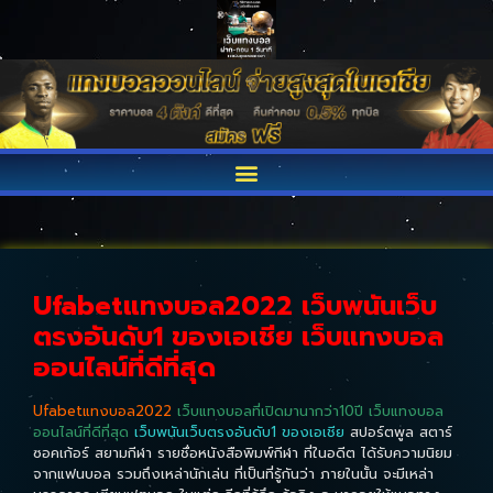
Ufabetแทงบอล2022 เว็บพนันเว็บ
ตรงอันดับ1 ของเอเชีย เว็บแทงบอล
ออนไลน์ที่ดีที่สุด
Ufabetแทงบอล2022
เว็บแทงบอลที่เปิดมานากว่า10ปี เว็บแทงบอล
ออนไลน์ที่ดีที่สุด
เว็บพนันเว็บตรงอันดับ1 ของเอเชีย
สปอร์ตพูล สตาร์
ซอคเก้อร์ สยามกีฬา รายชื่อหนังสือพิมพ์กีฬา ที่ในอดีต ได้รับความนิยม
จากแฟนบอล รวมถึงเหล่านักเล่น ที่เป็นที่รู้กันว่า ภายในนั้น จะมีเหล่า