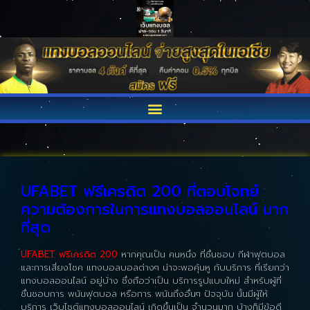
UFABET ฟรีเครดิต 200 ที่ตอบโจทย์
ความต้องการในการแทงบอลออนไลน์ มาก
ที่สุด
UFABET ฟรีเครดิต 200
หากคุณเป็น คนหนึ่ง ที่ชื่นชอบ กีฬาฟุตบอล
และการเสี่ยงโชค แทงบอลบอลต่างๆ น่าจะพอคุ้นหู กับบริการ ที่เรียกว่า
แทงบอลออนไลน์ อยู่บ้าง ซึ่งถือว่าเป็น บริการรูปแบบใหม่ สำหรับผู้ที่
ชื่นชอบการ พนันฟุตบอล หรือการ พนันถึงอื่นๆ ปัจจุบัน นั้นมีผู้ให้
บริการ เว็บไซต์แทงบอลออนไลน์ เกิดขึ้นเป็น จำนวนมาก บ้างก็มีข้อดี