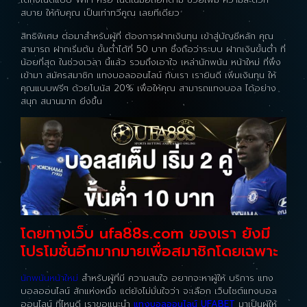
สบาย ให้กับคุณ เป็นเท่าทวีคูณ เลยทีเดียว
สิทธิพิเศษ ต่อมาสำหรับผู้ที่ ต้องการฝากเงินทุน เข้าสู่บัญชีหลัก คุณ
สามารถ ฝากเริ่มต้น ขั้นต่ำได้ที่ 50 บาท ซึ่งถือว่าระบบ ฝากเงินขั้นต่ำ ที่
น้อยที่สุด ในช่วงเวลา นี้แล้ว รวมถึงเอาใจ เหล่านักพนัน หน้าใหม่ ที่พึ่ง
เข้ามา สมัครสมาชิก แทงบอลออนไลน์ กับเรา เรายินดี เพิ่มเงินทุน ให้
คุณแบบฟรีๆ ด้วยโบนัส 20% เพื่อให้คุณ สามารถแทงบอล ได้อย่าง
สนุก สนานมาก ยิ่งขึ้น
โดยทางเว็บ ufa88s.com ของเรา ยังมี
โปรโมชั่นอีกมากมายเพื่อสมาชิกโดยเฉพาะ
นักพนันหน้าใหม่
สำหรับผู้ที่มี ความสนใจ อยากจะหาผู้ให้ บริการ แทง
บอลออนไลน์ สักแห่งหนึ่ง แต่ยังไม่มั่นใจว่า จะเลือก เว็บไซต์แทงบอล
ออนไลน์ ที่ไหนดี เราขอแนะนำ
แทงบอลออนไลน์ UFABET
มาเป็นผู้ให้