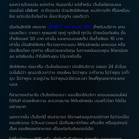
และความโดดเด่น แตกต่าง กันออกไป แต่สำหรับ เว็บไซต์แทงบอล
ออนไลน์ ufabet เราโดดเด่น ด้วยสิทธิพิเศษแ ละบริการดีๆ ที่ไม่เหมือน
ใคร แต่จะมีอะไรกันบ้าง นั้นเราไปดูกัน เลยดีกว่า
เริ่มต้นสิทธิพิ เศษจาก
UFABET ฟรี เครดิต 100
สำหรับบริการ แทง
บอลเดียว จากเรา ทุกแมตซ์ ทุกคู่ ทุกลีกส์ ทุกวัน ด้วยเงินเดิมพัน ขั้น
ต่ำเพียงแค่ 50 บาท เท่านั้น และแทงบอลสเต็ป ขั้นต่ำเพียง 10 บาท
เท่านั้น เป็นสิทธิพิเศษ ที่เราอยากจะมอบ ให้กับนักพนัน แทงบอล หรือ
นักเสี่ยงโชค ทุกท่าน เพื่อช่วยลดต้นทุน ในการพนันของคุณ ให้ลดน้อย
ลง แต่เพิ่มเงิน กำไรให้กับคุณ ได้มากยิ่งขึ้น
สิทธิพิเศษ ต่อมาคือ เว็บไซต์ของเรา เปิดให้บริการ ตลอด 24 ชั่วโมง
ฉะนั้นไม่ว่า คุณจะมีเวลาว่าง ตอนไหน ไม่ว่าคุณ จะทำงาน ไม่ว่าคุณ จะทำ
ธุระ ไม่ว่าคุณ จะอยู่บ้าน ไม่ว่าคุณจะมีช่วงเวลา ไหนที่คุณอยากจะแทง
บอล
ก็สามารถเข้ามาใน เว็บไซต์ของเรา และเลือกใช้บริกา แทงบอลออนไลน์
ได้ทันที ช่วยเพิ่มความ สะดวกสบาย ให้กับนักพนัน บอลทั่วโลก ได้เป็น
อย่างมาก
นอกจากนั้น เว็บไซต์นี้ ยังสามารถ ใช้งานผ่านอุปกรณ์ต่างๆ ไม่ว่าจะเป็น
คอมพิวเตอ ร์เว็บบราวเซอร์ มือถือสมาร์ทโฟน แท็บเล็ต หรืออุปกรณ์
อื่นๆ ขอเพียงแค่สามารถ เชื่อมต่อกับอินเตอร์เน็ต
ได้ทั้งเน็ตแบบ WiFi หรือ เน็ตในมือถือก็ตาม ช่วยเพิ่ม ความสะดวก