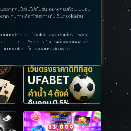
ันบอลทุกคนได้รับโปรโมชั่น อย่างครบถ้วนแน่นอน
างมาก กับการเลือกใช้บริการกับเว็บตรงไม่ผ่าน
ามมั่นคงปลอดภัย โดยไม่ต้องมานั่งเสียใจทีหลังกับ
างมากกับการเข้ามาใช้บริการ ในการเล่นพนันบอลและ
กษาแนวทางมาไม่ดี ก็ต้องยอมรับสภาพกันไป