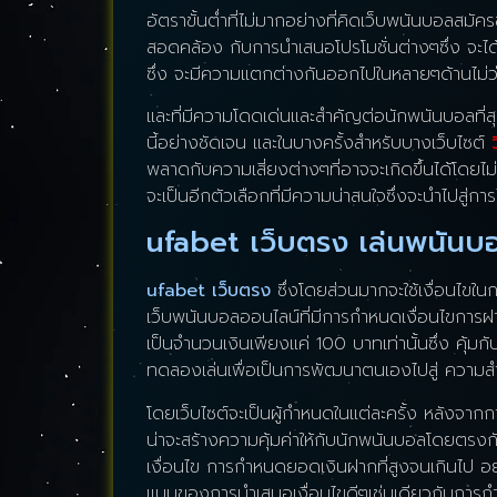
อัตราขั้นต่ำที่ไม่มากอย่างที่คิดเว็บพนันบอลสม
สอดคล้อง กับการนำเสนอโปรโมชั่นต่างๆซึ่ง จะได
ซึ่ง จะมีความแตกต่างกันออกไปในหลายๆด้านไม่ว
และที่มีความโดดเด่นและสำคัญต่อนักพนันบอลที่สุ
นี้อย่างชัดเจน และในบางครั้งสำหรับบางเว็บไซต์
พลาดกับความเสี่ยงต่างๆที่อาจจะเกิดขึ้นได้โดยไม
จะเป็นอีกตัวเลือกที่มีความน่าสนใจซึ่งจะนำไปสู
ufabet เว็บตรง เล่นพนันบอ
ufabet เว็บตรง
ซึ่งโดยส่วนมากจะใช้เงื่อนไขในก
เว็บพนันบอลออนไลน์ที่มีการกำหนดเงื่อนไขการฝา
เป็นจำนวนเงินเพียงแค่ 100 บาทเท่านั้นซึ่ง คุ้มก
ทดลองเล่นเพื่อเป็นการพัฒนาตนเองไปสู่ ความสำเร
โดยเว็บไซต์จะเป็นผู้กำหนดในแต่ละครั้ง หลังจากกา
น่าจะสร้างความคุ้มค่าให้กับนักพนันบอลโดยตรงก
เงื่อนไข การกำหนดยอดเงินฝากที่สูงจนเกินไป 
แบบของการนำเสนอเงื่อนไขดีๆเช่นเดียวกับการกำหน