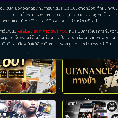
ื่อนไขและยังสอดคล้องกับการนำเสนอโปรโมชั่นต่างๆซึ่งจะทำให้นักพน
ป อีกด้วยเว็บพนันบอลไม่ผ่านเอเย่นต์ถือได้ว่าดีแต่ตัวผู้เล่นเป็นอย่
ผลตอบแทน ที่จะได้รับว่าจะได้รับอย่างครบถ้วนด้วยหรือไม่
อกเว็บพนัน
ufabet แจกเครดิตฟรี 100
ที่มีระบบการให้บริการที่มีคว
ลงทุนกับเว็บพนันที่เป็นเว็บเถื่อนหรือเป็นเอเย่น ที่จะมีความเสี่ยงอย่
ป็นสิ่งที่เหล่านักพนันได้เลือกที่จะทำการลงทุนเอง จะด้วยเพราะว่าศึ