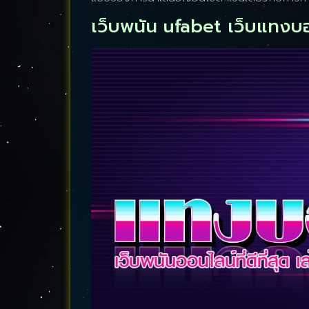
เว็บพนัน ufabet เว็บแทงบอล