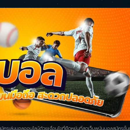
ัครเล่นบอลออนไลน์ด้วยเงื่อนไขที่ยืดหยุ่นที่สุดเว็บพนันบอลสมัครขั