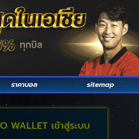
ราคาบอล
sitemap
TO WALLET เข้าสู่ระบบ