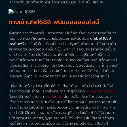
เราควรที่จะต้องทำอย่างไรหรือมีการเรียนรู้อะไรเพิ่มขึ้นเล็กน้อย
ทางเข้าufa1688 พนันบอลออนไลน์
สิ่งแรกที่เราจะต้องเตรียมความพร้อมนั่นก็คือเรื่องของสภาพจิตใจบาง
คนอาจจะคิดว่าก็เป็นเพียงแค่เรื่องของการพนันบอล
ufabet1688
เครดิตฟรี
เท่านั้นทำไมจะต้องมีการปรับปรุงหรือทำความเข้าใจเกี่ยวกับ
สภาพจิตใจของตัวเอง สิ่งนั้นก็เป็นเพราะว่าเรื่องของสภาพจิตใจนั้นถ้า
หากว่าเรามาเริ่มทำกันในช่วงเวลาที่เรายังมีความเครียดหรือมีความ
กังวลในเรื่องงานเราจะไม่สามารถใช้ความคิดหรือใช้สมองกับเรื่องตรงนี้
ได้อย่างเต็มที่เราจะต้องเอาไปใส่ใจในเรื่องงานดังนั้นแล้วทางที่ดีเราเองก็
จะต้องลดความกังวลหรือความเครียดของตัวเองให้ได้ก่อนแล้วถึงจะ
เอามาเล่นซึ่งก็จะเป็นผลดีต่อการวิเคราะห์และเรียนรู้ต่างๆให้มากขึ้น
เครื่องมือ หรืออุปกรณ์ที่เราใช้ เป็นสิ่งสำคัญ แนะนำว่าสำหรับมือใหม่
เรื่องที่ต้องรู้ในลำดับแรกๆสำหรับการเข้าสู่เว็บไซต์
สมัครufabet1688
ที่จะให้บริการด้านของการ
พนันบอล
นั้นควรที่จะเช็คหรือตรวจสอบจาก
เรื่องของความเสถียรเป็นลำดับแรกๆไม่ใช่ว่าทุกคนนั้นจะต้องมองข้ามใน
เรื่องนี้ ในความเป็นจริงแล้วเรื่องของความเสถียรนั้นมีผลสำคัญมากถ้า
หากว่าไม่ได้มีการตรวจสอบหรือตรวจดูตั้งแต่ต้นแล้วเข้าไปใช้งานเลย
ระดับความแรงของสัญญาณอินเทอร์เน็ตในช่วงนั้นไม่ได้เสถียรสักเท่า
ไหร่ทำให้ในการวางเดิมพันนั้นอาจจะมีปัญหาห้องซึ่งถือว่าเป็นสิ่งที่