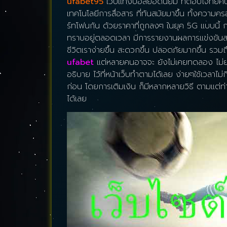
ufabet95
เว็บแทงบอลยอดนิยม ที่ตอบโจทย์คนไทย
เทคโนโลยีการสื่อสาร ที่ทันสมัยมาขึ้น ทั้งควา
ร์ทโฟนกัน ด้วยราคาที่ถูกลงๆ ในยุค 5G แบบนี้ กา
ทราบอยู่ตลอดเวลา มีการรายงานผลการแข่งขันสดๆ จ
ชีวิตเราง่ายขึ้น สะดวกขึ้น ปลอดภัยมากขึ้น รวมถ
ufabet
แต่หลายคนอาจจะ ยังไม่เคยทดลอง ไม่ยาก
อธิบาย ไว้ที่หน้าเว็บทำตามได้เลย ง่ายๆใช้เวลาไม่ก
ก่อน โดยการเติมเงิน ก็มีหลากหลายวิธี ตามแต่ท่าน
ได้เลย