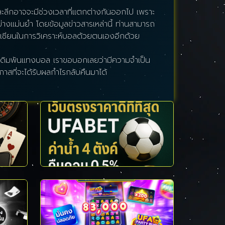
ละลีกอาจจะมีช่วงเวลาที่แตกต่างกันออกไป เพราะ
่างแม่นยำ โดยข้อมูลข่าวสารเหล่านี้ ท่านสามารถ
็นเซียนในการวิเคราะห์บอลด้วยตนเองอีกด้วย
การเดิมพันแทงบอล เราขอบอกเลยว่ามีความจำเป็น
กาสที่จะได้รับผลกำไรกลับคืนมาได้