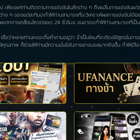
ไป เพียงแค่ท่านติดตามการแข่งขันในลีกต่าง ๆ ถึงแม้ในการแข่งขันแต่
ต่าง ๆ ของแต่ละทีมจะทำให้ท่านสามารถที่จะวิเคราะห์ผลการแข่งขันได้อย
อยอัพเดทการเคลื่อนไหวตลอด 24 ชั่วโมง จนอาจจะทำให้ท่านสามารถที่เป
เชื่อว่าหลายท่านคงจะตั้งคำถามอยู่ว่า จำเป็นไหมที่จะต้องใช้สูตรใน
มีคุณภาพ ก็ช่วยให้ท่านมีความมั่นใจในการแทงบอลมากยิ่งขึ้น ทำให้มีโอ