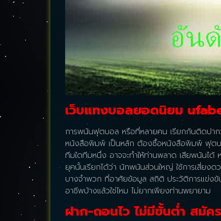
เว็บแทงบอลยอดนิยม ufabet9
การพนันฟุตบอล หรือที่หลายคน เรียกกันติดปากว
หนังสือพิมพ์ เป็นหลัก ต้องซื้อหนังสือพิมพ์ 
ทีมใดทีมหนึ่ง อาจจะทำให้ท่านพลาด เสียพนันได้ 
ยุคนั้นเรียกได้ว่า นักพนันส่วนใหญ่ ใช้การเสี่ย
บางจำพวก ที่อาศัยข้อมูล สถิติ ประวัติการแข่งขัน
อาชีพบ้างแล้วใช่ไหม ไม่ยากเพียงท่านพยายาม
ฝาก-ถอนไว ไม่มีขั้นต่ำ สมัคร