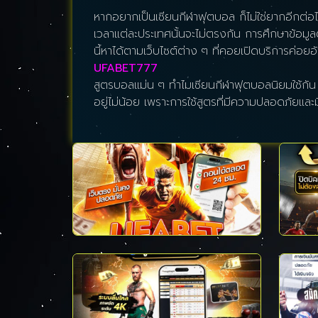
หากอยากเป็นเซียนกีฬาฟุตบอล ก็ไม่ใช่ยากอีกต่อ
เวลาแต่ละประเทศนั้นจะไม่ตรงกัน การศึกษาข้อมูล
นี้หาได้ตามเว็บไซต์ต่าง ๆ ที่คอยเปิดบริการค่
UFABET777
สูตรบอลแม่น ๆ ทำไมเซียนกีฬาฟุตบอลนิยมใช้กัน 
อยู่ไม่น้อย เพราะการใช้สูตรที่มีความปลอดภัยและ