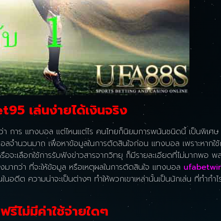
5 เล่นง่ายได้เงินจริง
่า การ แทงบอล แต่ไหนแต่ไร คนไทยก็นิยมการพนันชนิดนี้ เป็นพิเศษ
ฟุตบอลจำนวนมาก เพื่อหาข้อมูลในการตัดสินใจก่อน แทงบอล เพราะหากใ
หรือจะเลือกใช้การรับฟังข่าวสารจากวิทยุ ก็มีรายละเอียดที่ไม่มากพอ 
งดวงมากว่า ที่จะให้ข้อมูล หรือเหตุผลในการตัดสินใจ แทงบอล
ufabetwi
ในอดีต ความน่าจะเป็นต่างๆ ทำให้พวกเขาเหล่านั้นเป็นนักเล่น ที่ทำกำไ
ฟรีไม่มีค่าใช้จ่ายใดๆ