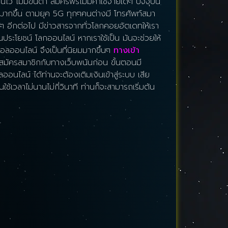
ม่มีขั้นต่ำ สมัครฟรีไม่มีค่าใช้จ่ายใดๆ ปัจจุบัน
ูงมากขึ้น ตามยุค 5G ทุกๆคนต่างมี โทรศัพท์สมา
งๆ อีกต่อไป มีข่าวสารจากทั่วโลกคอยอัตเดทให้เรา
ประโยชน์ โลกออนไลน์ หากเราใช้เป็น มันจะช่วยให้
บอลออนไลน์ จึงเป็นที่นิยมมากขึ้นๆ
ทางเข้า
สมัครสมาชิกกับทางเว็บพนันก่อน ขั้นตอนมี
ลออนไลน์ ได้ท่านจะต้องเติมเงินเข้าสู่ระบบ เสีย
้เวลาไม่นานไม่กี่วินาที ท่านก็จะสามารถเริ่มต้น